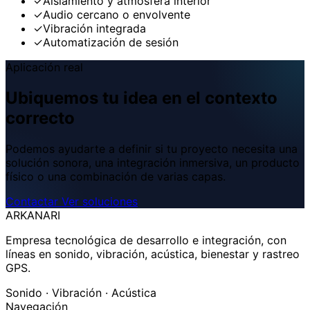
✓
Aislamiento y atmósfera interior
✓
Audio cercano o envolvente
✓
Vibración integrada
✓
Automatización de sesión
Aplicación real
Ubiquemos tu idea en el contexto
correcto
Podemos ayudarte a definir si tu proyecto necesita una
solución sonora, una integración inmersiva, un producto
físico o una combinación de varias capas.
Contactar
Ver soluciones
ARKANARI
Empresa tecnológica de desarrollo e integración, con
líneas en sonido, vibración, acústica, bienestar y rastreo
GPS.
Sonido · Vibración · Acústica
Navegación